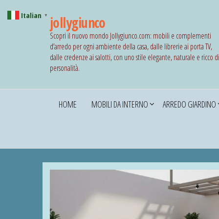
Italian
▼
jollygiunco
Scopri il nuovo mondo Jollygiunco.com: mobili e complementi
d’arredo per ogni ambiente della casa, dalle librerie ai porta TV,
dalle credenze ai salotti, con uno stile elegante, naturale e ricco d
personalità.
HOME
MOBILI DA INTERNO
ARREDO GIARDINO