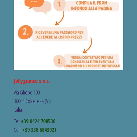
Jollygiunco s.n.c.
Via Ghebo 100
36064 Colceresa (VI)
Italia
Tel:
+39 0424 708530
Cell:
+39 338 6843921