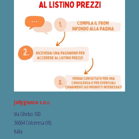
Jollygiunco s.n.c.
Via Ghebo 100
36064 Colceresa (VI)
Italia