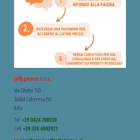
Jollygiunco s.n.c.
Via Ghebo 100
36064 Colceresa (VI)
Italia
Tel:
+39 0424 708530
Cell:
+39 338 6843921