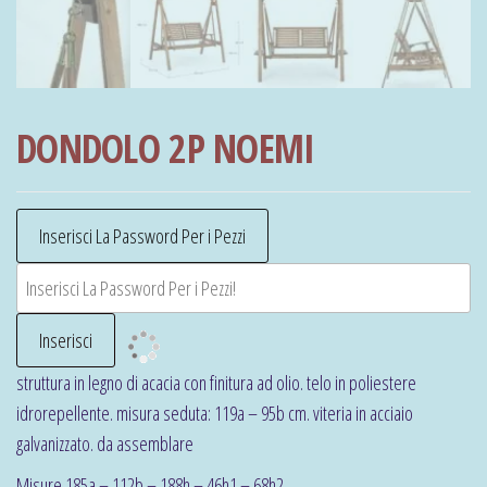
DONDOLO 2P NOEMI
struttura in legno di acacia con finitura ad olio. telo in poliestere
idrorepellente. misura seduta: 119a – 95b cm. viteria in acciaio
galvanizzato. da assemblare
Misure 185a – 112b – 188h – 46h1 – 68h2