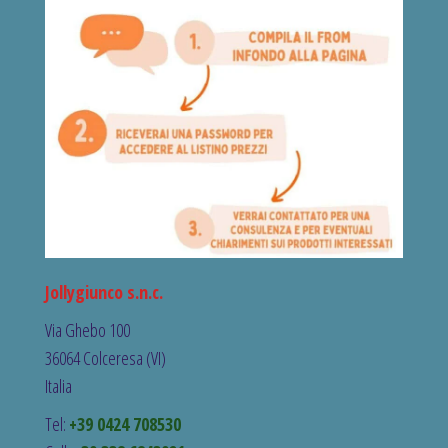
Jollygiunco s.n.c.
Via Ghebo 100
36064 Colceresa (VI)
Italia
Tel:
+39 0424 708530