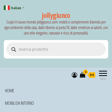
Italian
▼
jollygiunco
Scopri il nuovo mondo Jollygiunco.com: mobili e complementi d’arredo per
ogni ambiente della casa, dalle librerie ai porta TV, dalle credenze ai salotti, con
uno stile elegante, naturale e ricco di personalità.
Products search
0
0 €
Menu
HOME
MOBILI DA INTERNO