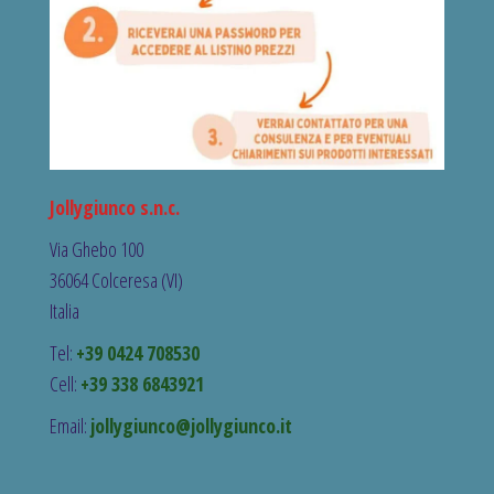
Jollygiunco s.n.c.
Via Ghebo 100
36064 Colceresa (VI)
Italia
Tel:
+39 0424 708530
Cell:
+39 338 6843921
Email:
jollygiunco@jollygiunco.it