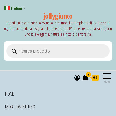
Italian
▼
jollygiunco
Scopri il nuovo mondo Jollygiunco.com: mobili e complementi d’arredo per
ogni ambiente della casa, dalle librerie ai porta TV, dalle credenze ai salotti, con
uno stile elegante, naturale e ricco di personalità.
Products search
0
0 €
Menu
HOME
MOBILI DA INTERNO