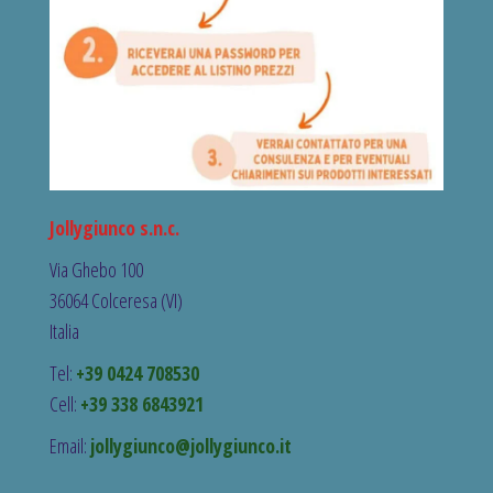
Jollygiunco s.n.c.
Via Ghebo 100
36064 Colceresa (VI)
Italia
Tel:
+39 0424 708530
Cell:
+39 338 6843921
Email:
jollygiunco@jollygiunco.it