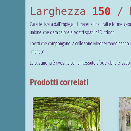
Larghezza
150
/ P
Caratterizzata dall’impiego di materiali naturali e forme ge
unione che darà calore ai vostri spazi In&Outdoor.
I pezzi che compongono la collezione Mediterraneo hanno un 
“manao”.
La cuscineria è rivestita con un tessuto sfoderabile e lavabi
Prodotti correlati