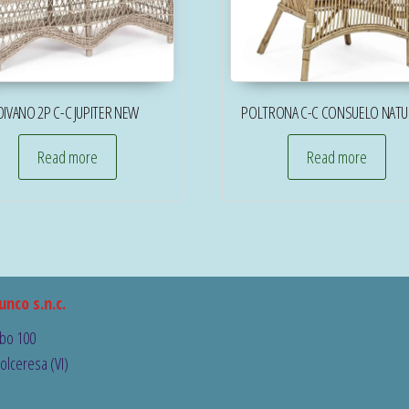
DIVANO 2P C-C JUPITER NEW
POLTRONA C-C CONSUELO NATU
Read more
Read more
unco s.n.c.
bo 100
olceresa (VI)