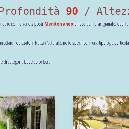
rofondità
90
/ Alte
ometriche, Il divano 2 posti
Mediterraneo
unisce abilità artigianale, qualit
telaio realizzato in Rattan Naturale, nello specifico in una tipologia partic
le di categoria base color Ecrù,