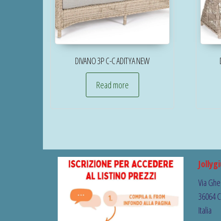
DIVANO 3P C-C ADITYA NEW
Read more
Jollygi
Via Ghe
36064 C
Italia