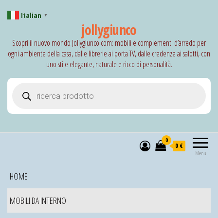
Italian
▼
jollygiunco
Scopri il nuovo mondo Jollygiunco.com: mobili e complementi d’arredo per
ogni ambiente della casa, dalle librerie ai porta TV, dalle credenze ai salotti, con
uno stile elegante, naturale e ricco di personalità.
Products search
0
0 €
Menu
HOME
MOBILI DA INTERNO