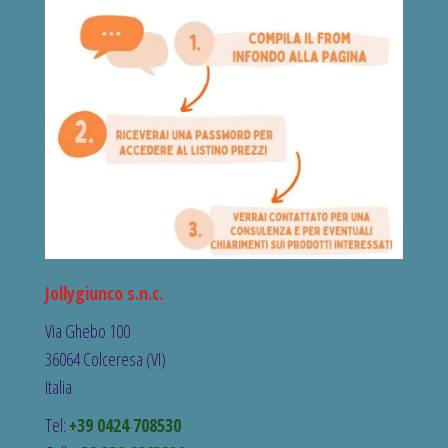
Jollygiunco s.n.c.
Via Ghebo 100
36064 Colceresa (VI)
Italia
Tel:
+39 0424 708530