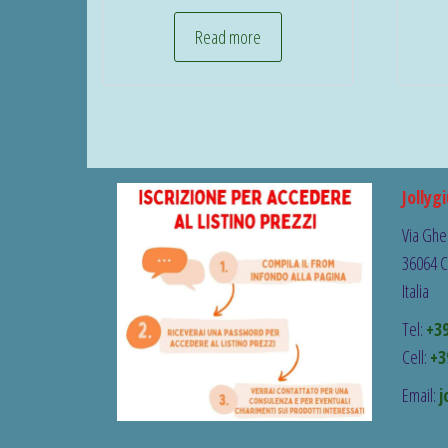
Read more
Jollygi
Via Ghe
36064 C
Italia
Tel:
+3
Cell:
+3
Email:
j