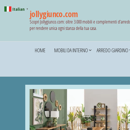
Italian
▼
jollygiunco.com
Scopri Jollygiunco.com: oltre 3.000 mobili e complementi d'arred
per rendere unica ogni stanza della tua casa.
HOME
MOBILI DA INTERNO
ARREDO GIARDINO