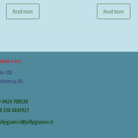
Read more
Read more
unco s.n.c.
bo 100
olceresa (VI)
9 0424 708530
9 338 6843921
ollygiunco@jollygiunco.it