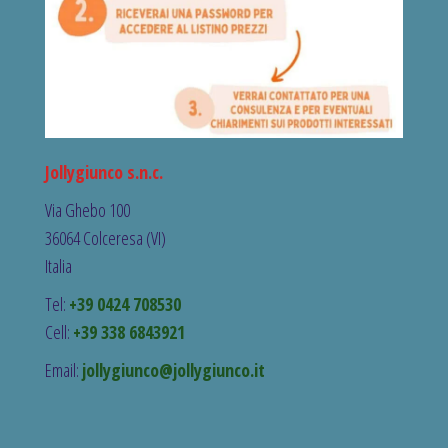
Jollygiunco s.n.c.
Via Ghebo 100
36064 Colceresa (VI)
Italia
Tel:
+39 0424 708530
Cell:
+39 338 6843921
Email:
jollygiunco@jollygiunco.it