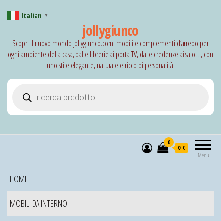
Italian
▼
jollygiunco
Scopri il nuovo mondo Jollygiunco.com: mobili e complementi d’arredo per
ogni ambiente della casa, dalle librerie ai porta TV, dalle credenze ai salotti, con
uno stile elegante, naturale e ricco di personalità.
Products search
0
0 €
Menu
HOME
MOBILI DA INTERNO