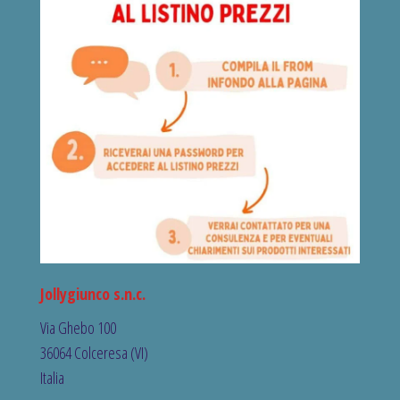
Jollygiunco s.n.c.
Via Ghebo 100
36064 Colceresa (VI)
Italia