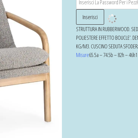
STRUTTURA IN RUBBERWOOD. SEDU
POLIESTERE EFFETTO BOUCLE’. DE
KG/M3. CUSCINO SEDUTA SFODERA
Misure
65.5a – 74.5b – 82h – 46h1