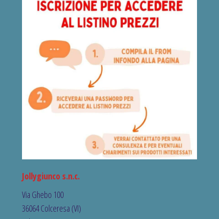
Jollygiunco s.n.c.
Via Ghebo 100
36064 Colceresa (VI)