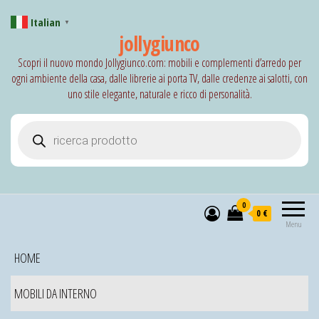
Italian
▼
jollygiunco
Scopri il nuovo mondo Jollygiunco.com: mobili e complementi d’arredo per
ogni ambiente della casa, dalle librerie ai porta TV, dalle credenze ai salotti, con
uno stile elegante, naturale e ricco di personalità.
Products search
0
0 €
Menu
HOME
MOBILI DA INTERNO