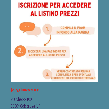
Jollygiunco s.n.c.
Via Ghebo 100
36064 Colceresa (VI)