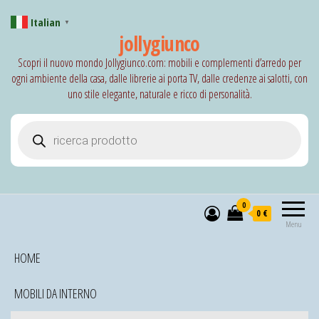
Italian
▼
jollygiunco
Scopri il nuovo mondo Jollygiunco.com: mobili e complementi d’arredo per
ogni ambiente della casa, dalle librerie ai porta TV, dalle credenze ai salotti, con
uno stile elegante, naturale e ricco di personalità.
Products search
0
0 €
Menu
HOME
MOBILI DA INTERNO