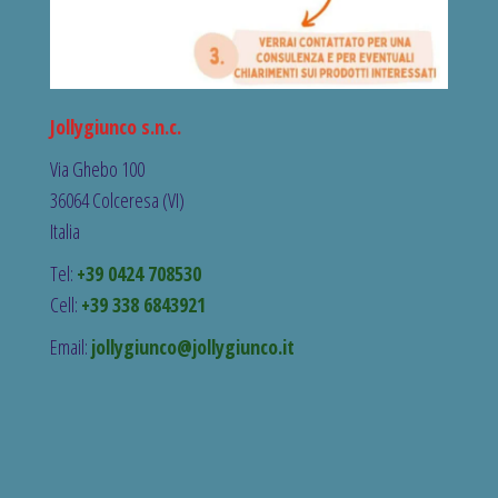
Jollygiunco s.n.c.
Via Ghebo 100
36064 Colceresa (VI)
Italia
Tel:
+39 0424 708530
Cell:
+39 338 6843921
Email:
jollygiunco@jollygiunco.it