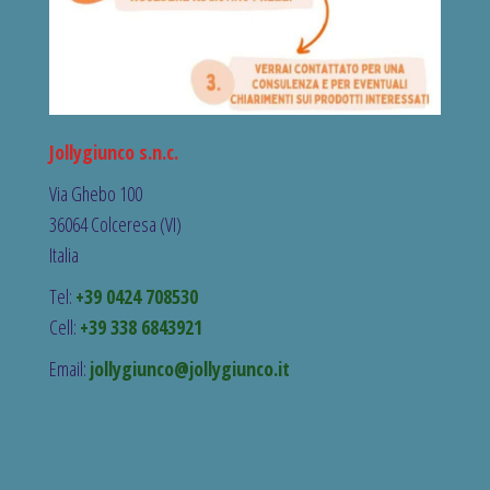
Jollygiunco s.n.c.
Via Ghebo 100
36064 Colceresa (VI)
Italia
Tel:
+39 0424 708530
Cell:
+39 338 6843921
Email:
jollygiunco@jollygiunco.it