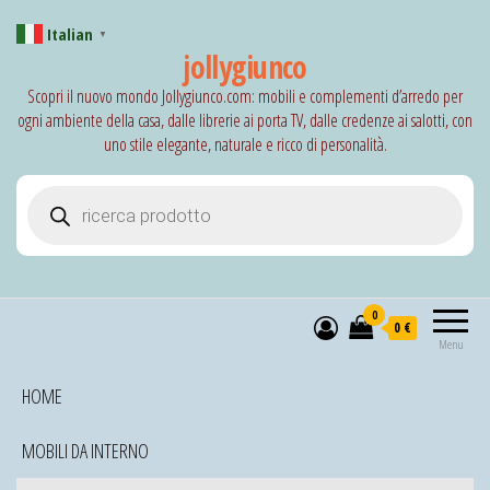
Italian
▼
jollygiunco
Scopri il nuovo mondo Jollygiunco.com: mobili e complementi d’arredo per
ogni ambiente della casa, dalle librerie ai porta TV, dalle credenze ai salotti, con
uno stile elegante, naturale e ricco di personalità.
Products search
0
0 €
Menu
HOME
MOBILI DA INTERNO