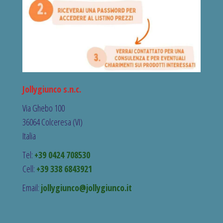
Jollygiunco s.n.c.
Via Ghebo 100
36064 Colceresa (VI)
Italia
Tel:
+39 0424 708530
Cell:
+39 338 6843921
Email:
jollygiunco@jollygiunco.it