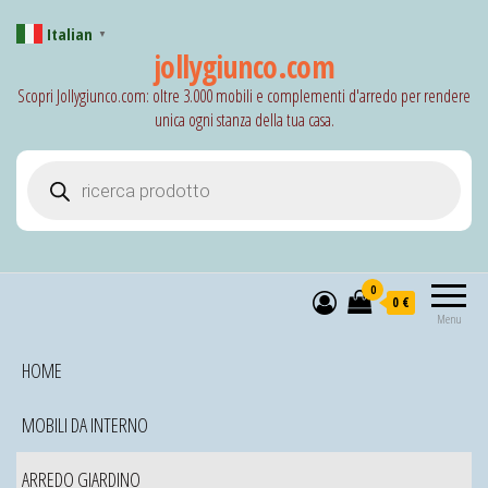
Italian
▼
jollygiunco.com
Scopri Jollygiunco.com: oltre 3.000 mobili e complementi d'arredo per rendere
unica ogni stanza della tua casa.
Products search
0
0 €
Menu
HOME
MOBILI DA INTERNO
ARREDO GIARDINO