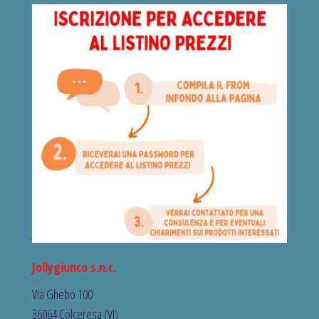
Jollygiunco s.n.c.
Via Ghebo 100
36064 Colceresa (VI)