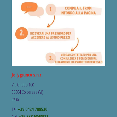
Jollygiunco s.n.c.
Via Ghebo 100
36064 Colceresa (VI)
Italia
Tel:
+39 0424 708530
Cell:
+39 338 6843921