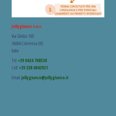
Jollygiunco s.n.c.
Via Ghebo 100
36064 Colceresa (VI)
Italia
Tel:
+39 0424 708530
Cell:
+39 338 6843921
Email:
jollygiunco@jollygiunco.it