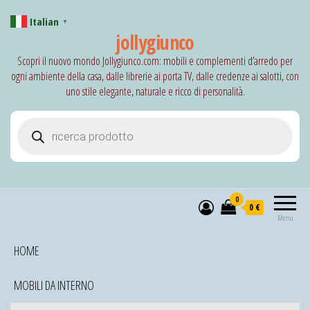
Italian
▼
jollygiunco
Scopri il nuovo mondo Jollygiunco.com: mobili e complementi d’arredo per
ogni ambiente della casa, dalle librerie ai porta TV, dalle credenze ai salotti, con
uno stile elegante, naturale e ricco di personalità.
Products search
0
0 €
Menu
HOME
MOBILI DA INTERNO