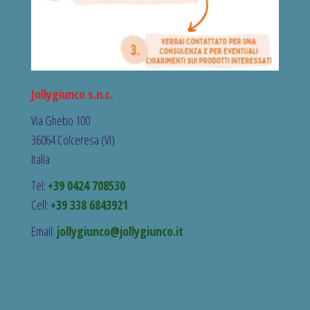
Jollygiunco s.n.c.
Via Ghebo 100
36064 Colceresa (VI)
Italia
Tel:
+39 0424 708530
Cell:
+39 338 6843921
Email:
jollygiunco@jollygiunco.it