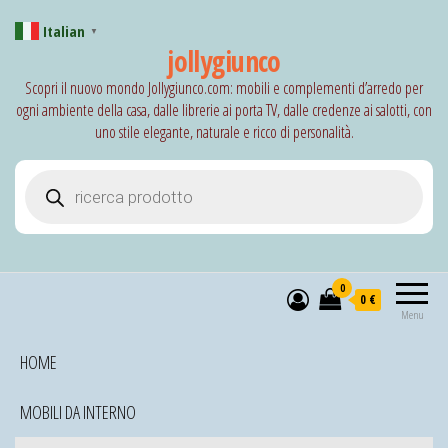
Italian
▼
jollygiunco
Scopri il nuovo mondo Jollygiunco.com: mobili e complementi d’arredo per
ogni ambiente della casa, dalle librerie ai porta TV, dalle credenze ai salotti, con
uno stile elegante, naturale e ricco di personalità.
Products search
0
0 €
Menu
HOME
MOBILI DA INTERNO