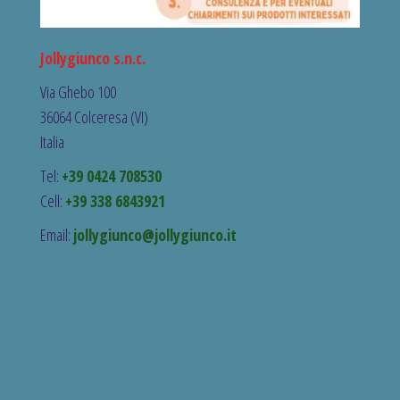
Jollygiunco s.n.c.
Via Ghebo 100
36064 Colceresa (VI)
Italia
Tel:
+39 0424 708530
Cell:
+39 338 6843921
Email:
jollygiunco@jollygiunco.it