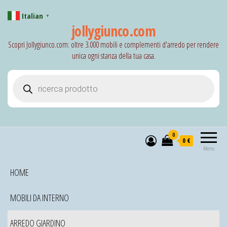
Italian
▼
jollygiunco.com
Scopri Jollygiunco.com: oltre 3.000 mobili e complementi d'arredo per rendere
unica ogni stanza della tua casa.
Products search
0
0 €
Menu
HOME
MOBILI DA INTERNO
ARREDO GIARDINO