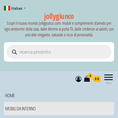
Italian
▼
jollygiunco
Scopri il nuovo mondo Jollygiunco.com: mobili e complementi d’arredo per
ogni ambiente della casa, dalle librerie ai porta TV, dalle credenze ai salotti, con
uno stile elegante, naturale e ricco di personalità.
Products search
0
0 €
Menu
HOME
MOBILI DA INTERNO