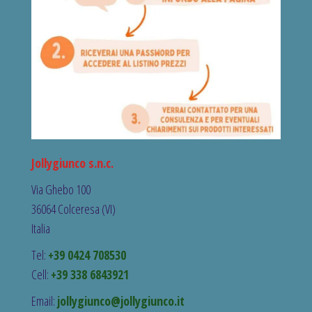
Jollygiunco s.n.c.
Via Ghebo 100
36064 Colceresa (VI)
Italia
Tel:
+39 0424 708530
Cell:
+39 338 6843921
Email:
jollygiunco@jollygiunco.it