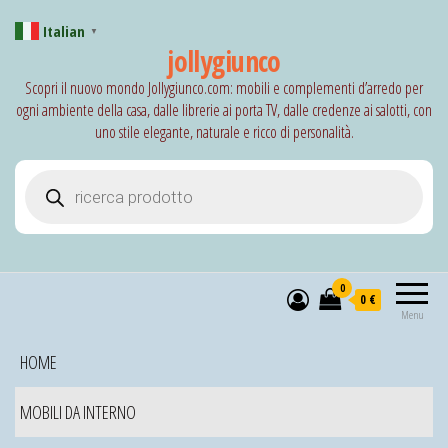
Italian
▼
jollygiunco
Scopri il nuovo mondo Jollygiunco.com: mobili e complementi d’arredo per
ogni ambiente della casa, dalle librerie ai porta TV, dalle credenze ai salotti, con
uno stile elegante, naturale e ricco di personalità.
Products search
0
0 €
Menu
HOME
MOBILI DA INTERNO