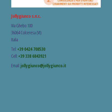
Jollygiunco s.n.c.
Via Ghebo 100
36064 Colceresa (VI)
Italia
Tel:
+39 0424 708530
Cell:
+39 338 6843921
Email:
jollygiunco@jollygiunco.it