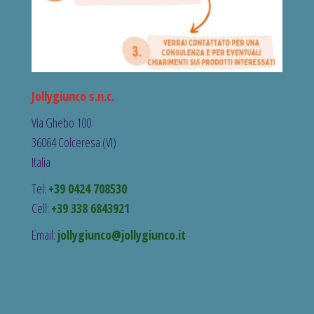
Jollygiunco s.n.c.
Via Ghebo 100
36064 Colceresa (VI)
Italia
Tel:
+39 0424 708530
Cell:
+39 338 6843921
Email:
jollygiunco@jollygiunco.it