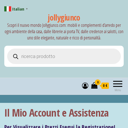
Italian
▼
jollygiunco
Scopri il nuovo mondo Jollygiunco.com: mobili e complementi d’arredo per
ogni ambiente della casa, dalle librerie ai porta TV, dalle credenze ai salotti, con
uno stile elegante, naturale e ricco di personalità.
Products search
0
0 €
Menu
Il Mio Account e Assistenza
Per Visualizzare i Prezzi Esegui la Registrazione!